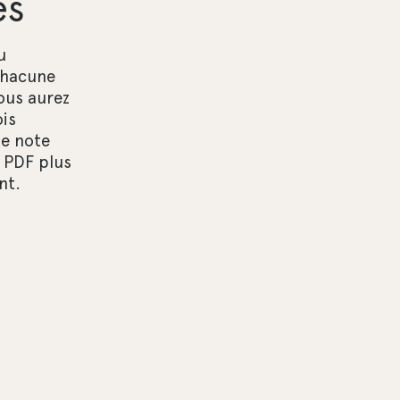
es
u
chacune
ous aurez
ois
ne note
n PDF plus
nt.