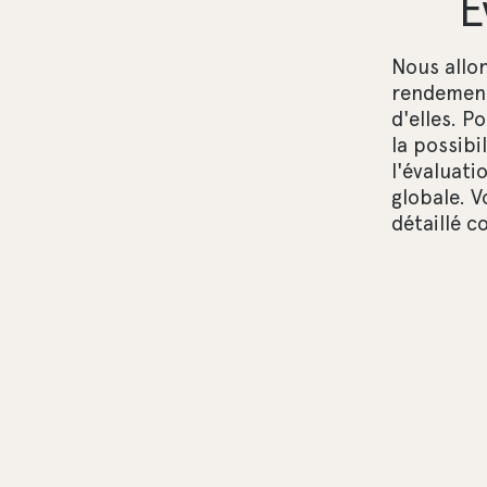
É
Nous allon
rendement
d'elles. P
la possibi
l'évaluati
globale. V
détaillé c